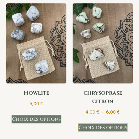
Howlite
chrysoprase
citron
5,00
€
4,00
€
–
6,00
€
Choix des options
Choix des options