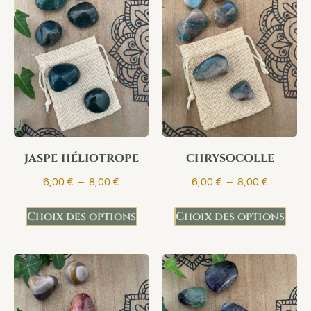
jaspe héliotrope
chrysocolle
6,00
€
–
8,00
€
6,00
€
–
8,00
€
Choix des options
Choix des options