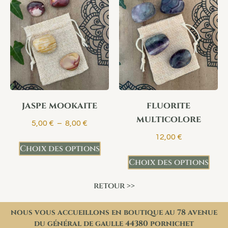
jaspe mookaite
fluorite
multicolore
5,00
€
–
8,00
€
12,00
€
Choix des options
Choix des options
retour >>
nous vous accueillons en boutique au 78 avenue
du général de gaulle 44380 pornichet