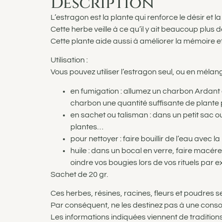
Description
L’estragon est la plante qui renforce le désir et l
Cette herbe veille à ce qu’il y ait beaucoup plus d
Cette plante aide aussi à améliorer la mémoire et
Utilisation :
Vous pouvez utiliser l’estragon seul, ou en mél
en fumigation : allumez un charbon Ardant 
charbon une quantité suffisante de plante
en sachet ou talisman : dans un petit sac ou
plantes…
pour nettoyer : faire bouillir de l’eau avec la
huile : dans un bocal en verre, faire macére
oindre vos bougies lors de vos rituels par 
Sachet de 20 gr.
Ces herbes, résines, racines, fleurs et poudres se d
Par conséquent, ne les destinez pas à une cons
Les informations indiquées viennent de traditions