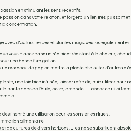
a passion en stimulant les sens réceptifs.
e passion dans votre relation, et forgera un lien très puissant et 
 la concentration.
ange avec d’autres herbes et plantes magiques, ou également e
que vous placez dans un récipient résistant à la chaleur, chau
 pour une bonne fumigation.
 un morceau de papier, mettre la plante et ajouter d’autres éléme
 plante, une fois bien infusée, laisser refroidir, puis utiliser pour
r la pante dans de l’huile, colza, amande… Laissez celui-ci fermé
exemple.
estinent à une utilisation pour les sorts et les rituels.
ommation alimentaire.
 et de cultures de divers horizons. Elles ne se substituent abso