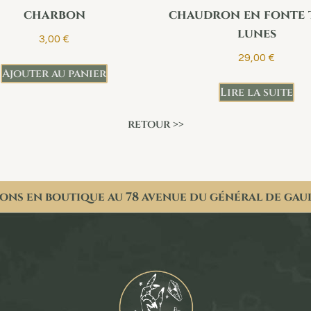
charbon
chaudron en fonte 
lunes
3,00
€
29,00
€
Ajouter au panier
Lire la suite
retour >>
ons en boutique au 78 avenue du général de gau