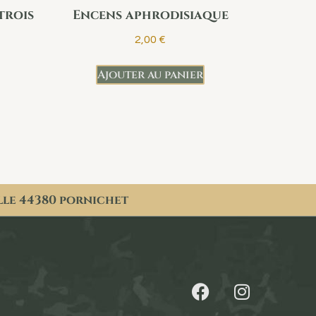
trois
Encens aphrodisiaque
2,00
€
Ajouter au panier
lle 44380 pornichet