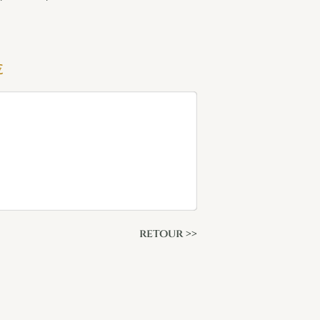
€
retour >>