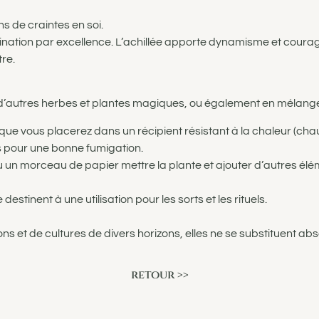
ns de craintes en soi.
 divination par excellence. L’achillée apporte dynamisme et coura
tre.
c d’autres herbes et plantes magiques, ou également en mélange
que vous placerez dans un récipient résistant à la chaleur (cha
s pour une bonne fumigation.
 un morceau de papier mettre la plante et ajouter d’autres éléme
estinent à une utilisation pour les sorts et les rituels.
ons et de cultures de divers horizons, elles ne se substituent ab
retour >>