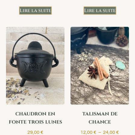
Lire la suite
Lire la suite
chaudron en
talisman de
fonte trois lunes
chance
29,00
€
12,00
€
–
24,00
€