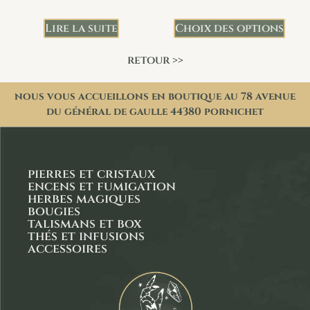
Lire la suite
Choix des options
retour >>
nous vous accueillons en boutique au 78 avenue
du général de gaulle 44380 pornichet
pierres et cristaux
encens et fumigation
herbes magiques
bougies
talismans et box
thés et infusions
accessoires