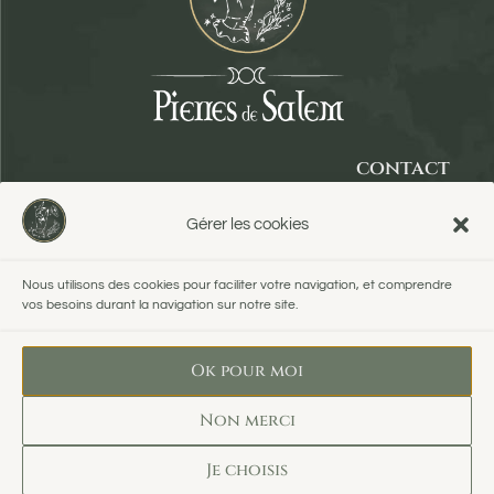
contact
panier
Gérer les cookies
compte
Nous utilisons des cookies pour faciliter votre navigation, et comprendre
vos besoins durant la navigation sur notre site.
Ok pour moi
Non merci
conditions
mentions
politique
agence
Je choisis
générales
légales
de
web
de vente
confidentialité
opportunité